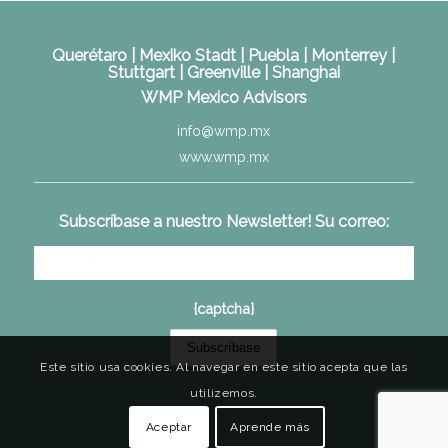
Querétaro | Mexiko Stadt | Puebla | Monterrey |
Stuttgart | Greenville | Shanghai
WMP Mexico Advisors
info@wmp.mx
www.wmp.mx
Subscríbase a nuestro Newsletter! Su correo:
{captcha}
Este sitio usa cookies. Al navegar en este sitio acepta que las
utilizemos.
Aceptar
Aprende más