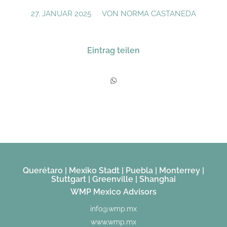
/
27. JANUAR 2025
VON
NORMA CASTANEDA
Eintrag teilen
Querétaro | Mexiko Stadt | Puebla | Monterrey |
Stuttgart | Greenville | Shanghai
WMP Mexico Advisors
info@wmp.mx
www.wmp.mx