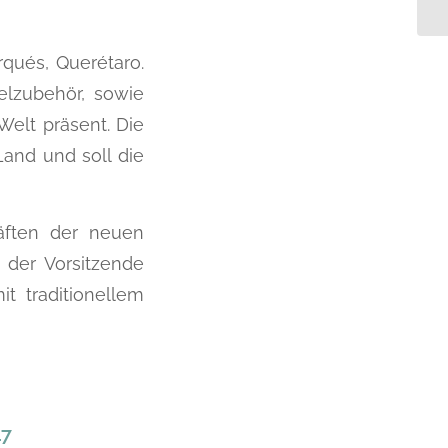
rqués, Querétaro.
elzubehör, sowie
Welt präsent. Die
Land und soll die
äften der neuen
 der Vorsitzende
 traditionellem
17