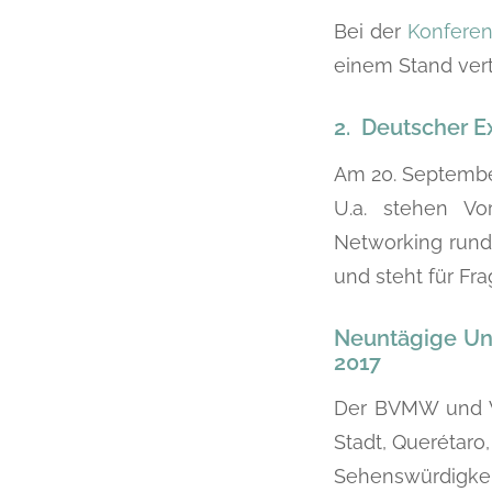
Bei der
Konferen
einem Stand ver
2. Deutscher E
Am 20. Septembe
U.a. stehen Vo
Networking rund
und steht für Fr
Neuntägige Unt
2017
Der BVMW und W
Stadt, Querétaro,
Sehenswürdigkei