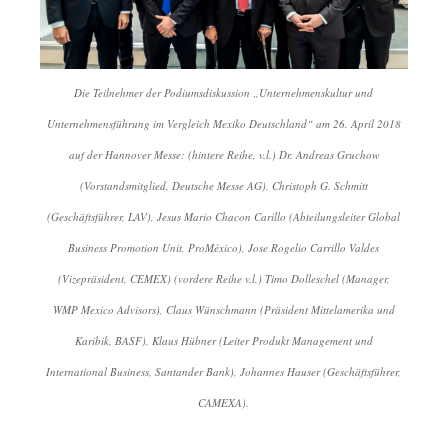
Die Teilnehmer der Podiumsdiskussion „Unternehmenskultur und
Unternehmensführung im Vergleich Mexiko Deutschland“ am 26. April 2018
auf der Hannover Messe: (hintere Reihe, v.l.) Dr. Andreas Gruchow
(Vorstandsmitglied, Deutsche Messe AG), Christoph G. Schmitt
(Geschäftsführer, LAV), Jesus Mario Chacon Carillo (Abteilungsleiter Global
Business Promotion Unit, ProMéxico), Jose Rogelio Carrillo Valdes
(Vizepräsident, CEMEX) (vordere Reihe v.l.) Timo Dolleschel (Manager,
WMP Mexico Advisors), Claus Wünschmann (Präsident Mittelamerika und
Karibik, BASF), Klaus Hübner (Leiter Produkt Management und
International Business, Santander Bank), Johannes Hauser (Geschäftsführer,
CAMEXA).