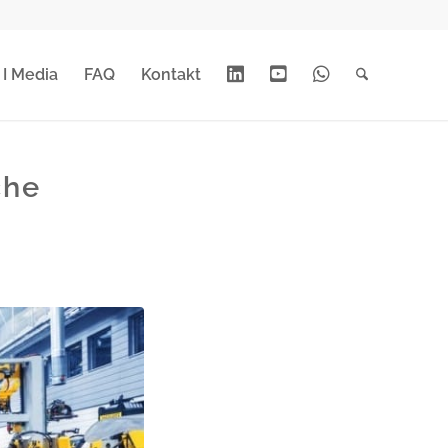
Linkedin
Youtube
Whats
 I Media
FAQ
Kontakt
App
che