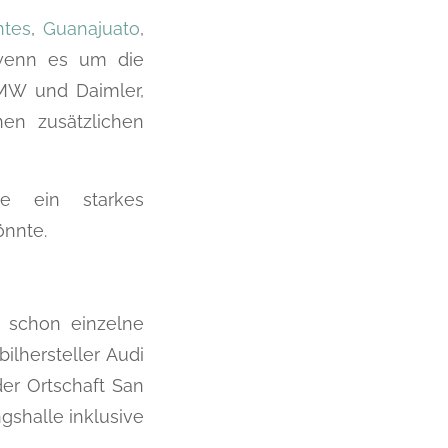
ntes
,
Guanajuato
,
 wenn es um die
BMW und Daimler,
en zusätzlichen
re ein starkes
önnte.
n schon einzelne
ilhersteller Audi
er Ortschaft San
gshalle inklusive