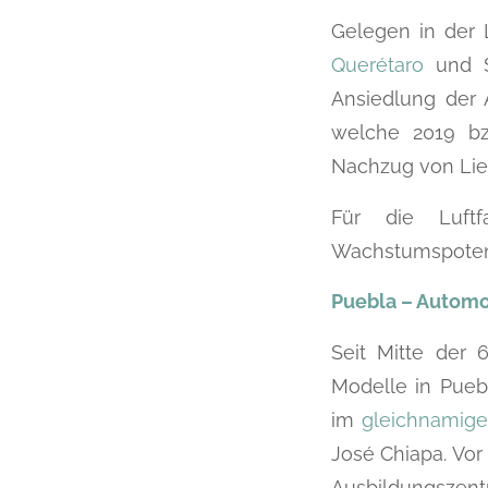
Gelegen in der 
Querétaro
und S
Ansiedlung der 
welche 2019 bz
Nachzug von Lie
Für die Luftf
Wachstumspotenti
Puebla – Automo
Seit Mitte der 
Modelle in Puebl
im
gleichnamige
José Chiapa. Vor
Ausbildungszent