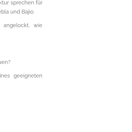
ktur sprechen für
bla und Bajío.
 angelockt, wie
uen?
ines geeigneten