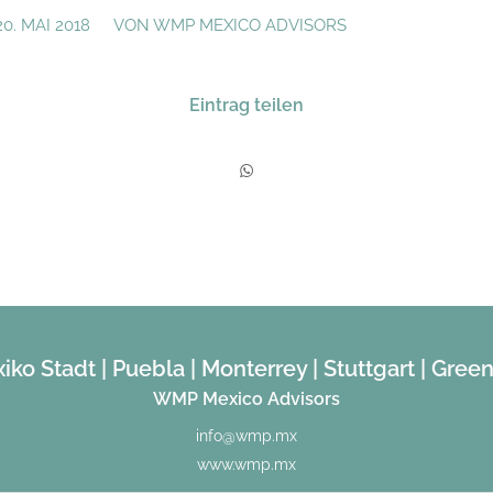
/
20. MAI 2018
VON
WMP MEXICO ADVISORS
Eintrag teilen
iko Stadt | Puebla | Monterrey | Stuttgart | Green
WMP Mexico Advisors
info@wmp.mx
www.wmp.mx