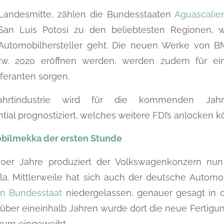
Landesmitte, zählen die Bundesstaaten
Aguascalie
an Luis Potosi zu den beliebtesten Regionen,
Automobilhersteller geht. Die neuen Werke von 
w. 2020 eröffnen werden, werden zudem für ein
feranten sorgen.
ahrtindustrie wird für die kommenden Jah
al prognostiziert, welches weitere FDI’s anlocken k
bilmekka der ersten Stunde
60er Jahre produziert der Volkswagenkonzern nu
a. Mittlerweile hat sich auch der deutsche Automob
n Bundesstaat
niedergelassen, genauer gesagt in d
 über eineinhalb Jahren wurde dort die neue Fertigun
rum eingeweiht.